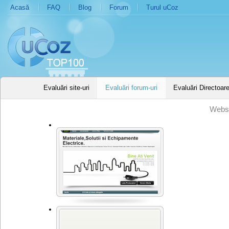
Acasă
FAQ
Blog
Forum
Turul uCoz
Evaluări site-uri
Evaluări forum-uri
Evaluări Directoar
Websi
efsmag.ro